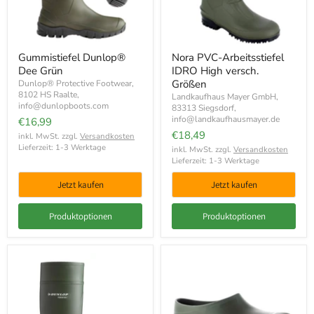
Gummistiefel Dunlop®
Nora PVC-Arbeitsstiefel
Dee Grün
IDRO High versch.
Größen
Dunlop® Protective Footwear,
8102 HS Raalte,
Landkaufhaus Mayer GmbH,
info@dunlopboots.com
83313 Siegsdorf,
info@landkaufhausmayer.de
€16,99
€18,49
inkl. MwSt. zzgl.
Versandkosten
Lieferzeit: 1-3 Werktage
inkl. MwSt. zzgl.
Versandkosten
Lieferzeit: 1-3 Werktage
Jetzt kaufen
Jetzt kaufen
Produktoptionen
Produktoptionen