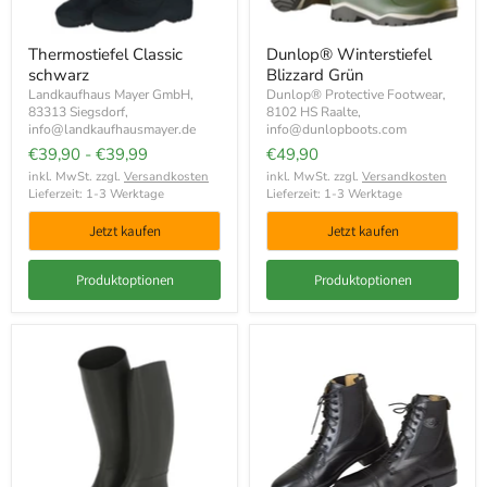
Thermostiefel Classic
Dunlop® Winterstiefel
schwarz
Blizzard Grün
Landkaufhaus Mayer GmbH,
Dunlop® Protective Footwear,
83313 Siegsdorf,
8102 HS Raalte,
info@landkaufhausmayer.de
info@dunlopboots.com
€39,90
-
€39,99
€49,90
inkl. MwSt. zzgl.
Versandkosten
inkl. MwSt. zzgl.
Versandkosten
Lieferzeit: 1-3 Werktage
Lieferzeit: 1-3 Werktage
Jetzt kaufen
Jetzt kaufen
Produktoptionen
Produktoptionen