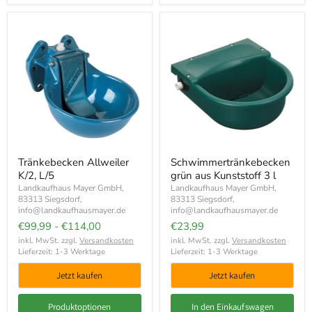
Tränkebecken Allweiler
Schwimmertränkebecken
K/2, L/5
grün aus Kunststoff 3 l
Landkaufhaus Mayer GmbH,
Landkaufhaus Mayer GmbH,
83313 Siegsdorf,
83313 Siegsdorf,
info@landkaufhausmayer.de
info@landkaufhausmayer.de
€99,99
-
€114,00
€23,99
inkl. MwSt. zzgl.
Versandkosten
inkl. MwSt. zzgl.
Versandkosten
Lieferzeit: 1-3 Werktage
Lieferzeit: 1-3 Werktage
Jetzt kaufen
Jetzt kaufen
Produktoptionen
In den Einkaufswagen