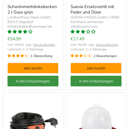
Schwimmertränkebecken
Suevia Ersatzventil mit
2 l Guss grün
Feder und Düse
Landkaufhaus Mayer GmbH,
SUEVIA HAIGES GmbH, 74366
83313 Siegsdorf,
Kirchheim am Neckar,
info@landkaufhausmayer.de
info@suevia.com
€54,99
€17,49
inkl. MwSt. zzgl.
Versandkosten
inkl. MwSt. zzgl.
Versandkosten
Lieferzeit: 1-3 Werktage
Lieferzeit: 1-3 Werktage
1 Überprüfung
2 Bewertungen
Jetzt kaufen
Jetzt kaufen
In den Einkaufswagen
In den Einkaufswagen