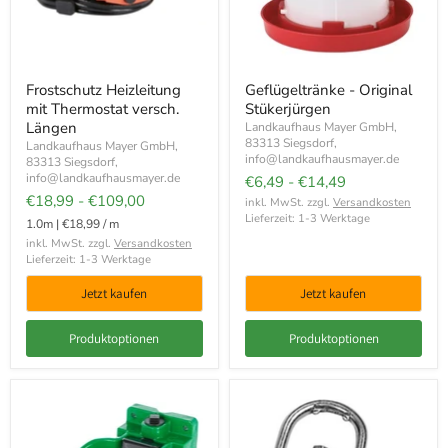
Frostschutz Heizleitung
Geflügeltränke - Original
mit Thermostat versch.
Stükerjürgen
Längen
Landkaufhaus Mayer GmbH,
83313 Siegsdorf,
Landkaufhaus Mayer GmbH,
info@landkaufhausmayer.de
83313 Siegsdorf,
info@landkaufhausmayer.de
€6,49
-
€14,49
€18,99
-
€109,00
inkl. MwSt. zzgl.
Versandkosten
Lieferzeit: 1-3 Werktage
1.0m
|
€18,99
/
m
inkl. MwSt. zzgl.
Versandkosten
Lieferzeit: 1-3 Werktage
Jetzt kaufen
Jetzt kaufen
Produktoptionen
Produktoptionen