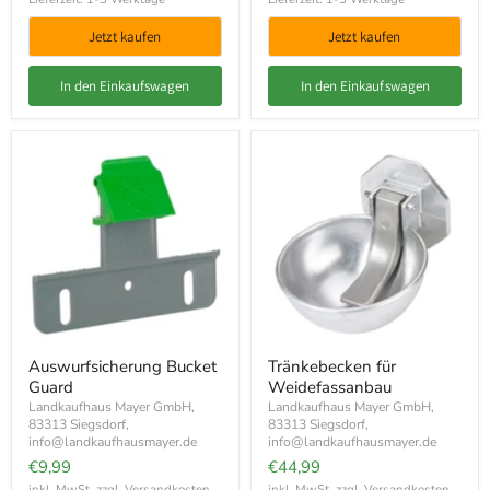
Jetzt kaufen
Jetzt kaufen
In den Einkaufswagen
In den Einkaufswagen
Auswurfsicherung Bucket
Tränkebecken für
Guard
Weidefassanbau
Landkaufhaus Mayer GmbH,
Landkaufhaus Mayer GmbH,
83313 Siegsdorf,
83313 Siegsdorf,
info@landkaufhausmayer.de
info@landkaufhausmayer.de
€9,99
€44,99
inkl. MwSt. zzgl.
Versandkosten
inkl. MwSt. zzgl.
Versandkosten