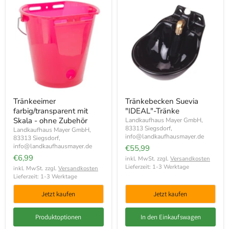
Tränkeeimer
Tränkebecken Suevia
farbig/transparent mit
"IDEAL"-Tränke
Skala - ohne Zubehör
Landkaufhaus Mayer GmbH,
83313 Siegsdorf,
Landkaufhaus Mayer GmbH,
info@landkaufhausmayer.de
83313 Siegsdorf,
info@landkaufhausmayer.de
€55,99
€6,99
inkl. MwSt. zzgl.
Versandkosten
Lieferzeit: 1-3 Werktage
inkl. MwSt. zzgl.
Versandkosten
Lieferzeit: 1-3 Werktage
Jetzt kaufen
Jetzt kaufen
Produktoptionen
In den Einkaufswagen