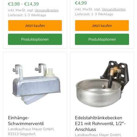
€4,99
€3,98
-
€14,39
inkl. MwSt. zzgl.
Versandkosten
inkl. MwSt. zzgl.
Versandkosten
Lieferzeit: 1-3 Werktage
Lieferzeit: 1-3 Werktage
Jetzt kaufen
Jetzt kaufen
Produktoptionen
Produktoptionen
Einhänge-
Edelstahltränkebecken
Schwimmerventil
E21 mit Rohrventil, 1/2"-
Anschluss
Landkaufhaus Mayer GmbH,
83313 Siegsdorf,
Landkaufhaus Mayer GmbH,