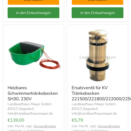
In den Einkaufswagen
In den Einkaufswagen
Heizbares
Ersatzventil für KV
Schwimmertränkebecken
Tränkebecken
SH30, 230V
221500/221800/222000/225
Landkaufhaus Mayer GmbH,
Landkaufhaus Mayer GmbH,
83313 Siegsdorf,
83313 Siegsdorf,
info@landkaufhausmayer.de
info@landkaufhausmayer.de
€139,00
€5,79
inkl. MwSt. zzgl.
Versandkosten
inkl. MwSt. zzgl.
Versandkosten
Lieferzeit: 1-3 Werktage
Lieferzeit: 1-3 Werktage