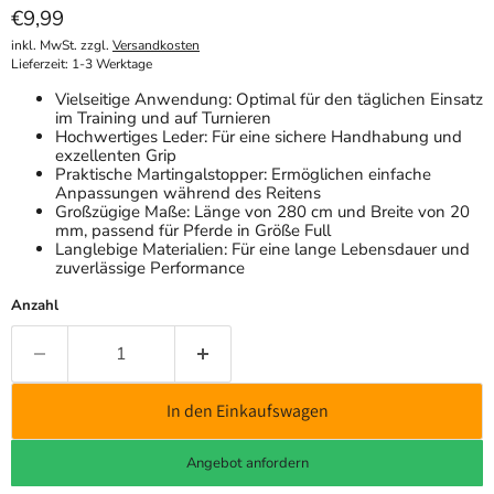
Aktueller Preis
€9,99
inkl. MwSt. zzgl.
Versandkosten
Lieferzeit: 1-3 Werktage
Vielseitige Anwendung: Optimal für den täglichen Einsatz
im Training und auf Turnieren
Hochwertiges Leder: Für eine sichere Handhabung und
exzellenten Grip
Praktische Martingalstopper: Ermöglichen einfache
Anpassungen während des Reitens
Großzügige Maße: Länge von 280 cm und Breite von 20
mm, passend für Pferde in Größe Full
Langlebige Materialien: Für eine lange Lebensdauer und
zuverlässige Performance
Anzahl
In den Einkaufswagen
Angebot anfordern