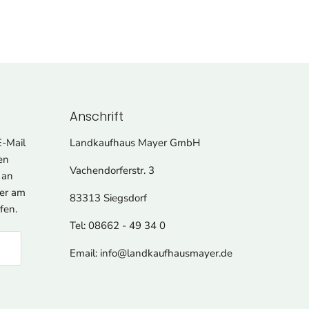
Anschrift
E-Mail
Landkaufhaus Mayer GmbH
en
Vachendorferstr. 3
l an
er am
83313 Siegsdorf
fen.
Tel: 08662 - 49 34 0
Email: info@landkaufhausmayer.de