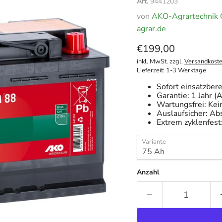
Art.
9441203
von
AKO-Agrartechnik 
agrar.de
Aktueller Preis
€199,00
inkl. MwSt. zzgl.
Versandkost
Lieferzeit: 1-3 Werktage
Sofort einsatzber
Garantie: 1 Jahr (
Wartungsfrei: Kein
Auslaufsicher: Ab
Extrem zyklenfest
Variante
Anzahl