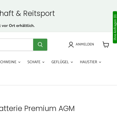
haft & Reitsport
Ihre Anfragen (0
 vor Ort erhältlich.
ANMELDEN
Warenk
anzeige
SCHWEINE
SCHAFE
GEFLÜGEL
HAUSTIER
atterie Premium AGM